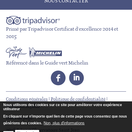
NOUS CONTACTER
Primé par Tripadvisor Certificat d'excellence 2014 et
2015
Référencé dans le Guide vert Michelin
Conditions générales
|
Politique de confidentialité
|
Nous utilisons des cookies sur ce site pour améliorer votre expérience
Mentions légales
utilisateur
En cliquant sur n'importe quel lien de cette page vous consentez que nous
Haut de page
Non, plus d'informations
générions des cookies.
2016 © Apart'Observatoire Saint Jean