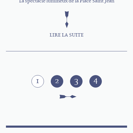
La spectacle lumineux de la Place Saint Jean
LIRE LA SUITE
Pages
1
2
3
4