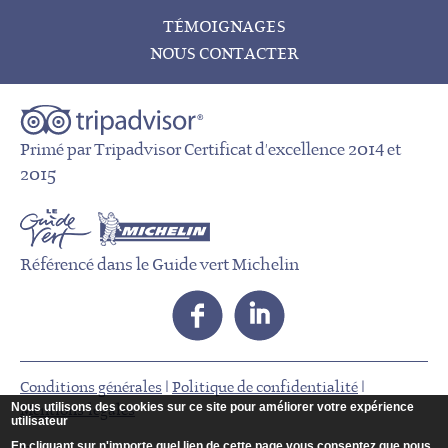
TÉMOIGNAGES
NOUS CONTACTER
Primé par Tripadvisor Certificat d'excellence 2014 et
2015
Référencé dans le Guide vert Michelin
Conditions générales
|
Politique de confidentialité
|
Nous utilisons des cookies sur ce site pour améliorer votre expérience
Mentions légales
utilisateur
En cliquant sur n'importe quel lien de cette page vous consentez que nous